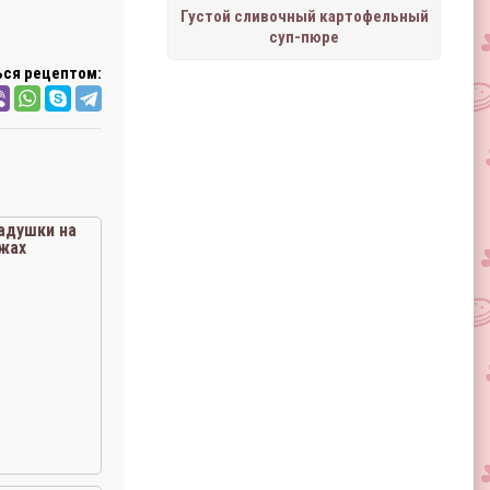
Густой сливочный картофельный
суп-пюре
ся рецептом:
душки на
жах