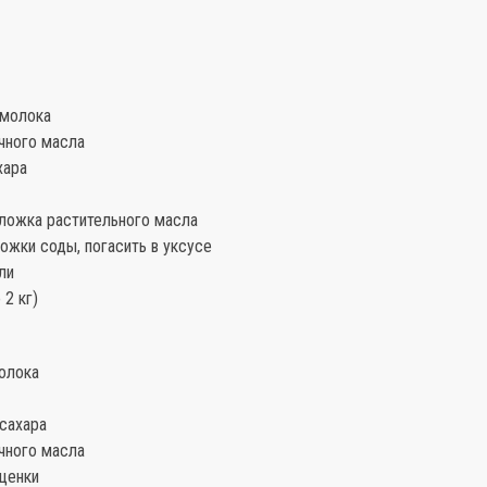
 молока
чного масла
хара
 ложка растительного масла
ложки соды, погасить в уксусе
ли
 2 кг)
молока
 сахара
чного масла
ущенки