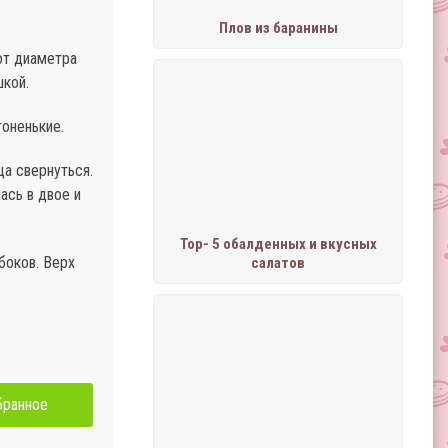
Плов из баранины
 от диаметра
шкой.
тоненькие.
ца свернуться.
ась в двое и
Тор- 5 обалденных и вкусных
боков. Верх
салатов
бранное