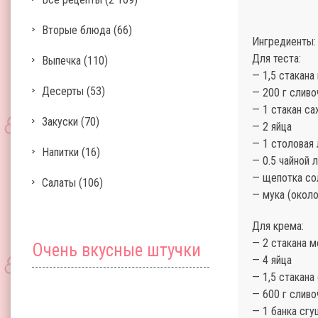
Вторые блюда
(66)
Ингредиенты:
Для теста:
Выпечка
(110)
— 1,5 стакана
Десерты
(53)
— 200 г сливо
— 1 стакан са
Закуски
(70)
— 2 яйца
— 1 столовая
Напитки
(16)
— 0.5 чайной 
— щепотка со
Салаты
(106)
— мука (около
Для крема:
— 2 стакана 
Очень вкусные штучки
— 4 яйца
— 1,5 стакана
— 600 г сливо
— 1 банка сг