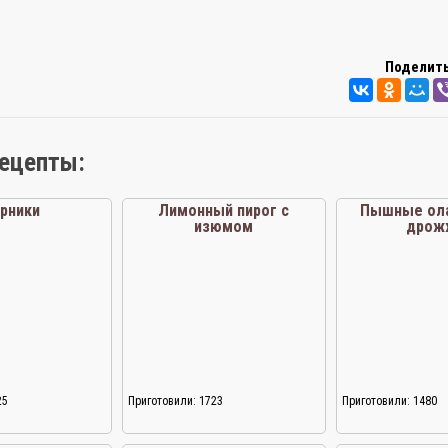
Поделить
рецепты:
рники
Лимонный пирог с
Пышные ола
изюмом
дрож
25
Приготовили: 1723
Приготовили: 1480