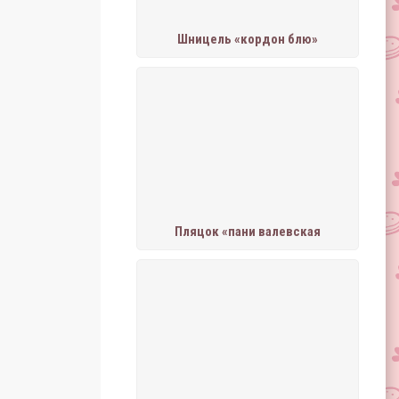
Шницель «кордон блю»
Пляцок «пани валевская