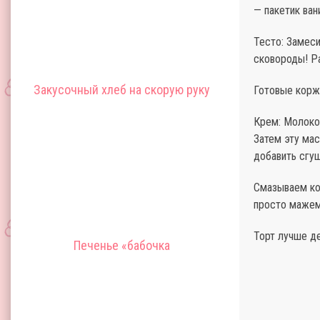
— пакетик ван
Тесто: Замеси
сковороды! Ра
Закусочный хлеб на скорую руку
Готовые коржи
Крем: Молоко 
Затем эту мас
добавить сгущ
Смазываем ко
просто мажем
Торт лучше де
Печенье «бабочка