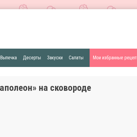
Выпечка
Десерты
Закуски
Салаты
Мои избранные рецеп
наполеон» на сковороде