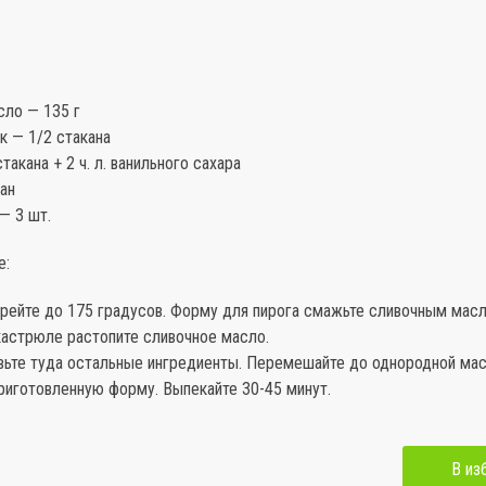
сло — 135 г
к — 1/2 стакана
такана + 2 ч. л. ванильного сахара
ан
— 3 шт.
е:
грейте до 175 градусов. Форму для пирога смажьте сливочным мас
кастрюле растопите сливочное масло.
авьте туда остальные ингредиенты. Перемешайте до однородной ма
риготовленную форму. Выпекайте 30-45 минут.
В из