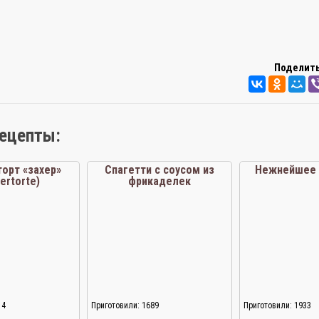
Поделить
рецепты:
торт «захер»
Спагетти с соусом из
Нежнейшее 
ertorte)
фрикаделек
14
Приготовили: 1689
Приготовили: 1933