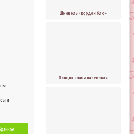
Шницель «кордон блю»
Пляцок «пани валевская
лом.
ссы и
бранное