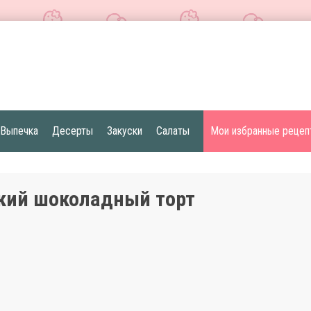
Выпечка
Десерты
Закуски
Салаты
Мои избранные рецеп
кий шоколадный торт