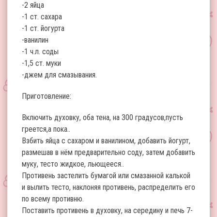
-2 яйца
-1 ст. сахара
-1 ст. йогурта
-ванилин
-1 ч.л. соды
-1,5 ст. муки
-джем для смазывания.
Приготовление:
Включить духовку, оба тена, на 300 градусов,пусть
греется,а пока..
Взбить яйца с сахаром и ванилином, добавить йогурт,
размешав в нём предварительно соду, затем добавить
муку, тесто жидкое, льющееся..
Противень застелить бумагой или смазанной калькой
и вылить тесто, наклоняя противень, распределить его
по всему противню.
Поставить противень в духовку, на середину и печь 7-