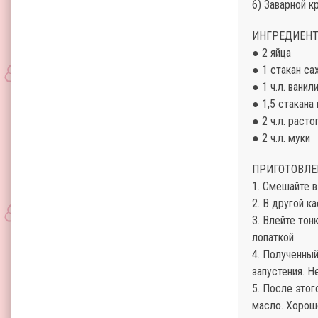
6) Заварной к
ИНГРЕДИЕНТ
● 2 яйца
● 1 стакан са
● 1 ч.л. ванил
● 1,5 стакана
● 2 ч.л. раст
● 2 ч.л. муки
ПРИГОТОВЛЕ
1. Смешайте в
2. В другой к
3. Влейте тон
лопаткой.
4. Полученный
запустения. Н
5. После этог
масло. Хорошо