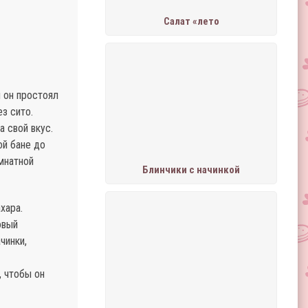
Салат «лето
я он простоял
з сито.
а свой вкус.
ой бане до
мнатной
Блинчики с начинкой
хара.
овый
чинки,
, чтобы он