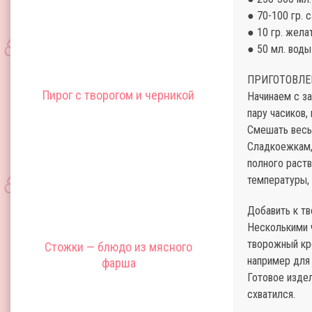
● 70-100 гр. 
● 10 гр. жела
● 50 мл. воды
ПРИГОТОВЛЕ
Пирог с творогом и черникой
Начинаем с за
пару часиков,
Смешать весь 
Сладкоежкам, 
полного раст
температуры, 
Добавить к тв
Несколькими 
творожный кре
Стожки — блюдо из мясного
например для
фарша
Готовое издел
схватился.