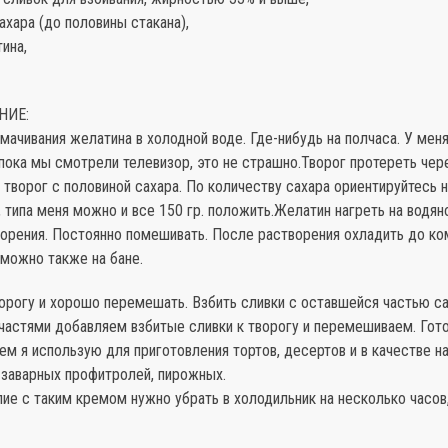
сахара (до половины стакана),
тина,
НИЕ:
мачивания желатина в холодной воде. Где-нибудь на полчаса. У мен
 пока мы смотрели телевизор, это не страшно.Творог протереть чере
творог с половиной сахара. По количеству сахара ориентируйтесь н
типа меня можно и все 150 гр. положить.Желатин нагреть на водян
ворения. Постоянно помешивать. После растворения охладить до ко
можно также на бане.
орогу и хорошо перемешать. Взбить сливки с оставшейся частью са
частями добавляем взбитые сливки к творогу и перемешиваем. Гот
м я использую для приготовления тортов, десертов и в качестве на
 заварных профитролей, пирожных.
ие с таким кремом нужно убрать в холодильник на несколько часов