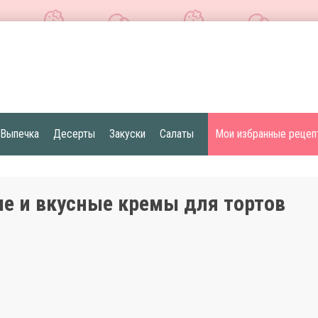
Выпечка
Десерты
Закуски
Салаты
Мои избранные рецеп
е и вкусные кремы для тортов