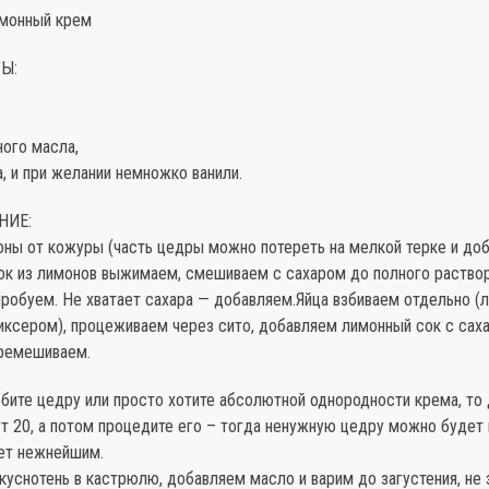
имонный крем
Ы:
ного масла,
а, и при желании немножко ванили.
НИЕ:
ны от кожуры (часть цедры можно потереть на мелкой терке и доб
 сок из лимонов выжимаем, смешиваем с сахаром до полного раство
Пробуем. Не хватает сахара — добавляем.Яйца взбиваем отдельно (
иксером), процеживаем через сито, добавляем лимонный сок с саха
ремешиваем.
бите цедру или просто хотите абсолютной однородности крема, то
т 20, а потом процедите его – тогда ненужную цедру можно будет 
ет нежнейшим.
уснотень в кастрюлю, добавляем масло и варим до загустения, не