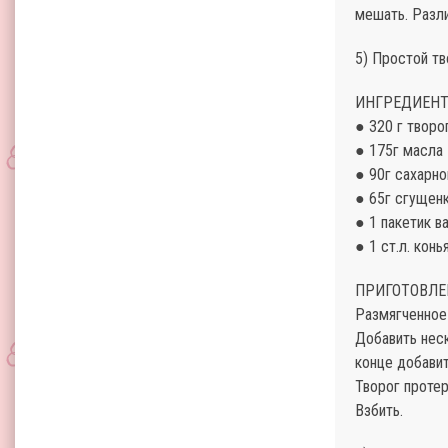
мешать. Разли
5) Простой т
ИНГРЕДИЕНТ
● 320 г творо
● 175г масла
● 90г сахарн
● 65г сгущен
● 1 пакетик в
● 1 ст.л. кон
ПРИГОТОВЛЕ
Размягченное
Добавить нес
конце добавит
Творог протер
Взбить.