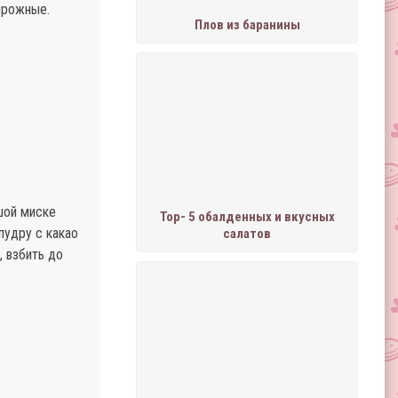
ирожные.
Плов из баранины
шой миске
Тор- 5 обалденных и вкусных
пудру с какао
салатов
, взбить до