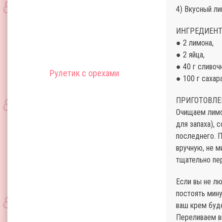
4) Вкусный л
ИНГРЕДИЕНТ
● 2 лимона,
● 2 яйца,
● 40 г сливоч
Рулетик с орехами
● 100 г сахар
ПРИГОТОВЛЕ
Очищаем лимо
для запаха),
последнего. 
вручную, не м
тщательно пе
Если вы не лю
постоять мину
ваш крем буд
Переливаем вк