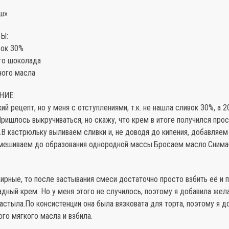
аш»
Ы:
вок 30%
ого шоколада
ного масла
НИЕ:
ий рецепт, но у меня с отступлениями, т.к. не нашла сливок 30%, а 2
Пришлось выкручиваться, но скажу, что крем в итоге получился про
В кастрюльку выливаем сливки и, не доводя до кипения, добавляем
мешиваем до образования однородной массы.Бросаем масло.Снимае
ирные, то после застывания смеси достаточно просто взбить её и 
дный крем. Но у меня этого не случилось, поэтому я добавила жела
астыла.По консистенции она была вязковата для торта, поэтому я 
ого мягкого масла и взбила.