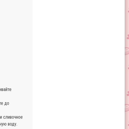
ивайте
те до
 и сливочное
ную воду.