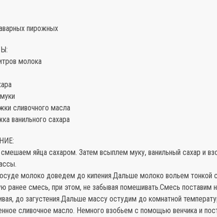
заварных пирожных
Ы:
итров молока
хара
 муки
ожки сливочного масла
жка ванильного сахара
НИЕ:
 смешаем яйца сахаром. Затем всыплем муку, ванильный сахар и вз
ассы.
посуде молоко доведем до кипения.Дальше молоко вольем тонкой с
ю ранее смесь, при этом, не забывая помешивать.Смесь поставим н
ивая, до загустения.Дальше массу остудим до комнатной температ
енное сливочное масло. Немного взобьем с помощью венчика и пост