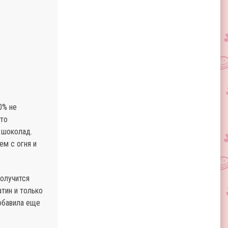
0% не
сто
 шоколад.
м с огня и
получится
тин и только
добавила еще