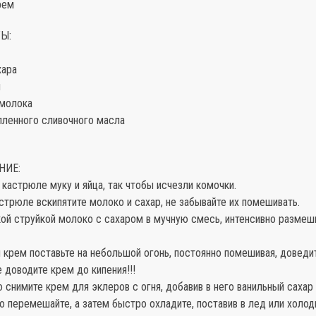
рем
Ы:
хара
и
 молока
опленного сливочного масла
НИЕ:
 кастрюле муку и яйца, так чтобы исчезли комочки.
астрюле вскипятите молоко и сахар, не забывайте их помешивать.
кой струйкой молоко с сахаром в мучную смесь, интенсивно размеш
 крем поставьте на небольшой огонь, постоянно помешивая, доведи
е доводите крем до кипения!!!
о снимите крем для эклеров с огня, добавив в него ванильный сахар
 перемешайте, а затем быстро охладите, поставив в лед или холод