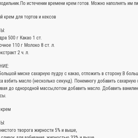
лодильник.По истечении времени крем готов. Можно наполнять им п
й крем для тортов и кексов
Ы:
дра 500 г Какао 1 ст.
чное 110 г Молоко 8 ст. л.
кстракт 2 ч. л.
НИЕ:
большой миске сахарную пудру с какао, отложить в сторону.В боль
а взбить масло (несколько секунд). Понемногу добавить сахарную 
ивая до однородной массы,потом добавить масло. Добавить ванилин
сы.
 крем
Ы:
нистого творога жирности 5% и выше,
 сливок для взбивания, жирностью 33% и выше,