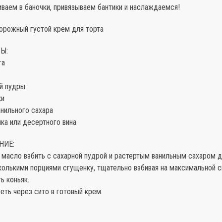
ваем в баночки, привязываем бантики и наслаждаемся!
ворожный густой крем для торта
Ы:
га
ой пудры
ки
анильного сахара
ьяка или десертного вина
НИЕ:
 масло взбить с сахарной пудрой и растертым ванильным сахаром д
колькими порциями сгущенку, тщательно взбивая на максимальной с
ь коньяк.
еть через сито в готовый крем.