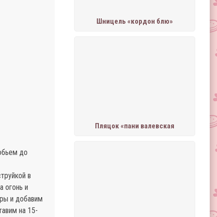
Шницель «кордон блю»
Пляцок «пани валевская
обьем до
труйкой в
а огонь и
уры и добавим
авим на 15-