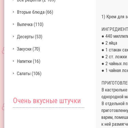
Вторые блюда
(66)
1) Крем для 
Выпечка
(110)
ИНГРЕДИЕНТ
● 440 миллил
Десерты
(53)
● 2 яйца
Закуски
(70)
● 1 стакан са
● 2 ст. ложки
Напитки
(16)
● 2 чайных л
● 1 чайная ло
Салаты
(106)
ПРИГОТОВЛЕ
В кастрюльке
однородной м
Очень вкусные штучки
В отдельной 
приготовленну
варим, помеш
к ней размягч