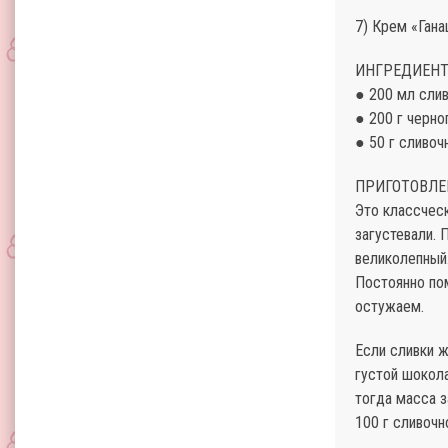
7) Крем «Ган
ИНГРЕДИЕНТ
● 200 мл сли
● 200 г черн
● 50 г сливоч
ПРИГОТОВЛЕ
Это классческ
загустевали. 
великолепный.
Постоянно по
остужаем.
Если сливки ж
густой шокола
тогда масса з
100 г сливочн