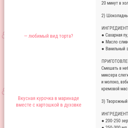
20 минут в хо
2) Шоколадны
ИНГРЕДИЕНТ
● Сахарная пу
— любимый вид торта?
● Масло сливо
● Ванильный э
ПРИГОТОВЛЕ
Смешать в не
миксера слегк
и молоко, взб
кремовой мас
Вкусная курочка в маринаде
3) Творожный
вместе с картошкой в духовке
ИНГРЕДИЕНТ
● 200-250 зер
● 250-300 мл.