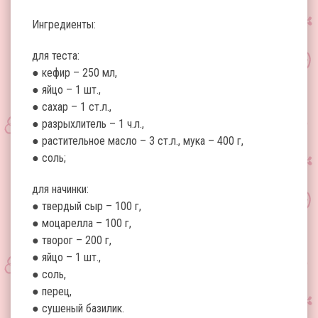
Ингредиенты:
для теста:
● кефир – 250 мл,
● яйцо – 1 шт.,
● сахар – 1 ст.л.,
● разрыхлитель – 1 ч.л.,
● растительное масло – 3 ст.л., мука – 400 г,
● соль;
для начинки:
● твердый сыр – 100 г,
● моцарелла – 100 г,
● творог – 200 г,
● яйцо – 1 шт.,
● соль,
● перец,
● сушеный базилик.