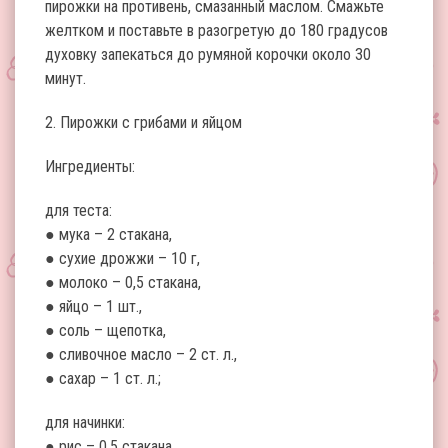
пирожки на противень, смазанный маслом. Смажьте
желтком и поставьте в разогретую до 180 градусов
духовку запекаться до румяной корочки около 30
минут.
2. Пирожки с грибами и яйцом
Ингредиенты:
для теста:
● мука – 2 стакана,
● сухие дрожжи – 10 г,
● молоко – 0,5 стакана,
● яйцо – 1 шт.,
● соль – щепотка,
● сливочное масло – 2 ст. л.,
● сахар – 1 ст. л.;
для начинки:
● рис – 0,5 стакана,