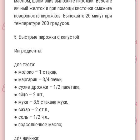
маслом, швом вниз выложите пирожки. Взбейте
яичный желток и при помощи кисточки смажьте
поверхность пирожков. Выпекайте 20 минут при
температуре 200 градусов.
5. Быстрые пирожки с капустой
Ингредиенты:
для теста:
● молоко – 1 стакан,
● маргарин – 3/4 пачки,
● сухие дрожжи – 1/2 пакетика,
● яйцо – 2 шт.,
● мука – 3,5 стакана муки,
● сахар – 2 ст.л.,
● соль – 1/2 ч.л.,
● подсолнечное масло;
для начинки: