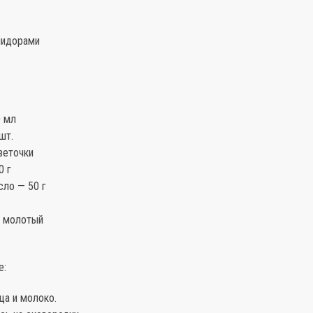
мидорами
 мл
шт.
веточки
0 г
сло — 50 г
 молотый
е:
ца и молоко.