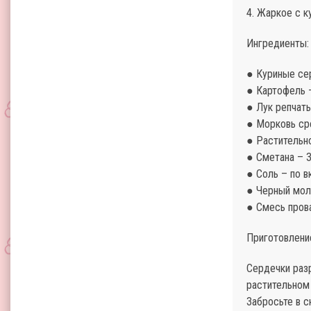
4. Жаркое с 
Ингредиенты:
● Куриные се
● Картофель 
● Лук репчаты
● Морковь ср
● Растительн
● Сметана – 
● Соль – по в
● Черный мол
● Смесь прова
Приготовлени
Сердечки раз
растительном
Забросьте в с