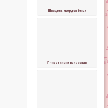
Шницель «кордон блю»
Пляцок «пани валевская