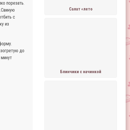
ко порезать.
Салат «лето
ь.Свиную
отбить с
ку из
форму.
азогретую до
 минут
Блинчики с начинкой