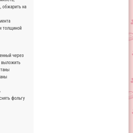
, обжарить на
омента
ми толщиной
ленный через
у выложить
етаны
жаны
ь
снять фольгу