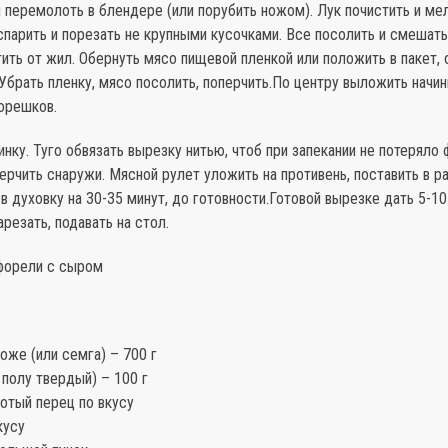
 перемолоть в блендере (или порубить ножом). Лук почистить и мел
парить и порезать не крупными кусочками. Все посолить и смешат
ить от жил. Обернуть мясо пищевой пленкой или положить в пакет, 
Убрать пленку, мясо посолить, поперчить.По центру выложить начин
орешков.
инку. Туго обвязать вырезку нитью, чтоб при запекании не потеряло 
ерчить снаружи. Мясной рулет уложить на противень, поставить в р
в духовку на 30-35 минут, до готовности.Готовой вырезке дать 5-10
арезать, подавать на стол.
 форели с сыром
оже (или семга) – 700 г
полу твердый) – 100 г
отый перец по вкусу
кусу