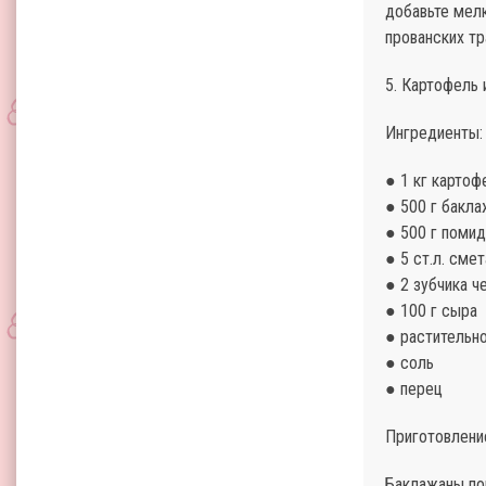
добавьте мелк
прованских тр
5. Картофель 
Ингредиенты:
● 1 кг картоф
● 500 г бакл
● 500 г поми
● 5 ст.л. сме
● 2 зубчика ч
● 100 г сыра
● растительн
● соль
● перец
Приготовлени
Баклажаны по