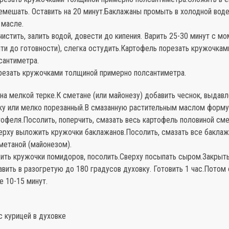
емешать. Оставить на 20 минут.Баклажаны промыть в холодной воде
 масле.
истить, залить водой, довести до кипения. Варить 25-30 минут с м
чти до готовности), слегка остудить.Картофель порезать кружочка
сантиметра.
езать кружочками толщиной примерно полсантиметра.
на мелкой терке.К сметане (или майонезу) добавить чеснок, выдав
ку или мелко порезанный.В смазанную растительным маслом форм
тофеля.Посолить, поперчить, смазать весь картофель половиной см
верху выложить кружочки баклажанов.Посолить, смазать все бакла
метаной (майонезом).
ить кружочки помидоров, посолить.Сверху посыпать сыром.Закрыт
вить в разогретую до 180 градусов духовку. Готовить 1 час.Потом 
е 10-15 минут.
с курицей в духовке