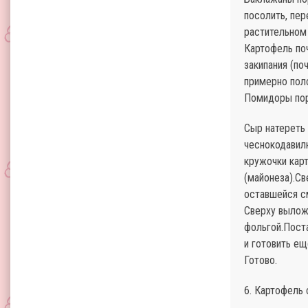
посолить, пер
растительном
Картофель поч
закипания (по
примерно пол
Помидоры пор
Сыр натереть 
чеснокодавил
кружочки кар
(майонеза).С
оставшейся с
Сверху вылож
фольгой.Поста
и готовить ещ
Готово.
6. Картофель 