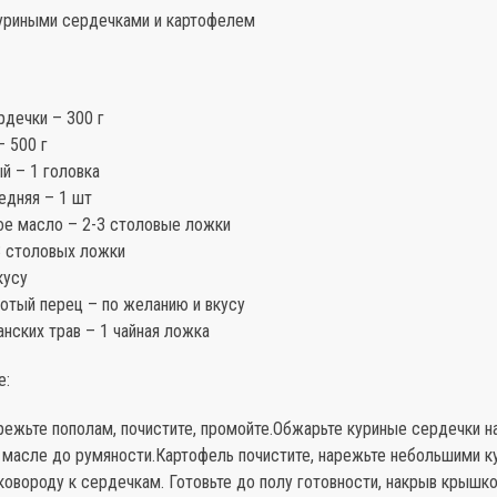
куриными сердечками и картофелем
рдечки – 300 г
– 500 г
й – 1 головка
едняя – 1 шт
ое масло – 2-3 столовые ложки
3 столовых ложки
кусу
отый перец – по желанию и вкусу
нских трав – 1 чайная ложка
е:
режьте пополам, почистите, промойте.Обжарьте куриные сердечки н
 масле до румяности.Картофель почистите, нарежьте небольшими к
ковороду к сердечкам. Готовьте до полу готовности, накрыв крышк