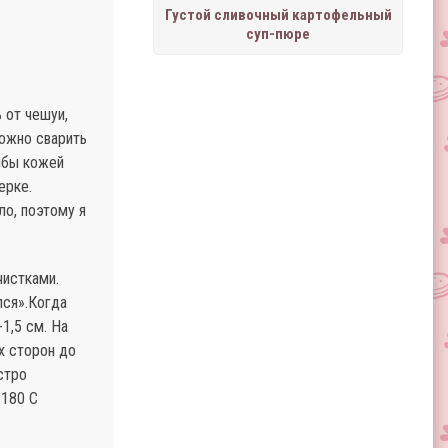
Густой сливочный картофельный
суп-пюре
 от чешуи,
можно сварить
ыбы кожей
ерке.
ло, поэтому я
чистками.
лся».Когда
1,5 см. На
х сторон до
стро
 180 С