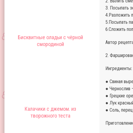
2. Вылить сме
3. Посыпать з
4.Разложить 
5.Посыпать п
6.Сложить по
Бисквитные оладьи с чёрной
Автор рецепт
смородиной
2. Фарширова
Ингредиенты:
● Свиная выре
● Чернослив –
● Грецкие оре
● Лук красный
Калачики с джемом. из
● Соль, перец
творожного теста
Приготовлени