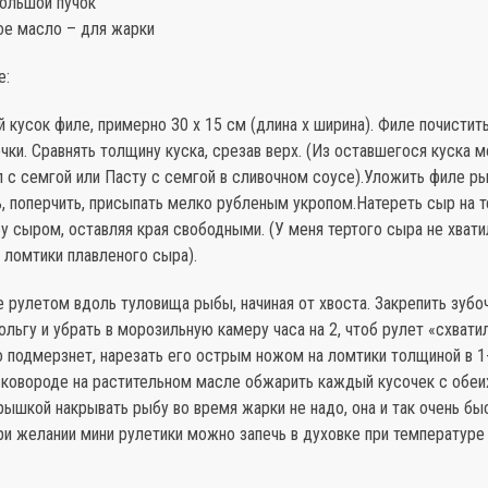
большой пучок
ое масло – для жарки
е:
 кусок филе, примерно 30 х 15 см (длина х ширина). Филе почистить
чки. Сравнять толщину куска, срезав верх. (Из оставшегося куска 
п с семгой или Пасту с семгой в сливочном соусе).Уложить филе р
ь, поперчить, присыпать мелко рубленым укропом.Натереть сыр на т
 сыром, оставляя края свободными. (У меня тертого сыра не хвати
 ломтики плавленого сыра).
 рулетом вдоль туловища рыбы, начиная от хвоста. Закрепить зубо
ольгу и убрать в морозильную камеру часа на 2, чтоб рулет «схвати
 подмерзнет, нарезать его острым ножом на ломтики толщиной в 1-
сковороде на растительном масле обжарить каждый кусочек с обеи
рышкой накрывать рыбу во время жарки не надо, она и так очень бы
ри желании мини рулетики можно запечь в духовке при температуре