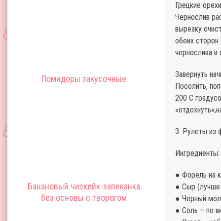
Грецкие орехи
Чернослив рас
вырезку очист
обеих сторон.
чернослива и 
Завернуть нач
Помидоры закусочные
Посолить, поп
200 С градусо
«отдохнуть»,н
3. Рулеты из
Ингредиенты:
● Форель на к
Банановый чизкейк-запеканка
● Сыр (лучше 
без основы с творогом
● Черный мол
● Соль – по в