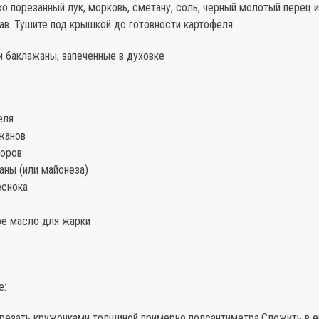
о порезанный лук, морковь, сметану, соль, черный молотый перец 
ав. Тушите под крышкой до готовности картофеля
и баклажаны, запеченные в духовке
еля
ажанов
доров
таны (или майонеза)
еснока
ое масло для жарки
е:
резать кружочками толщиной примерно полсантиметра.Сложить в е