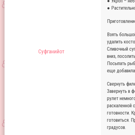
● Укроп – не
● Растительн
Приготовлени
Взять большой
удалить косто
Сливочный су
Суфганийот
вниз, посолит
Посыпать рыбу
еще добавила
Свернуть филе
Завернуть в ф
рулет немного
раскаленной 
готовности. К
готовиться. П
градусов.