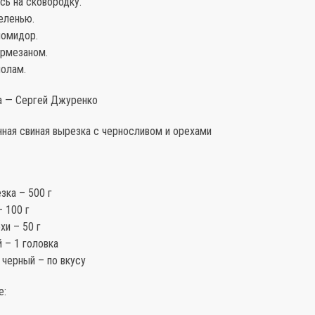
сь на сковородку.
еленью.
помидор.
армезаном.
полам.
а — Сергей Джуренко
нная свиная вырезка с черносливом и орехами
зка – 500 г
 100 г
хи – 50 г
 – 1 головка
 черный – по вкусу
е: