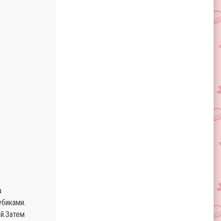
а
убиками.
ой.Затем