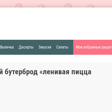
Выпечка
Десерты
Закуски
Салаты
Мои избранные рецеп
й бутерброд «ленивая пицца