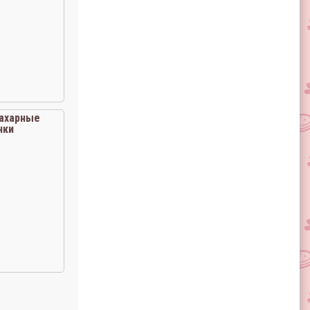
ахарные
чки