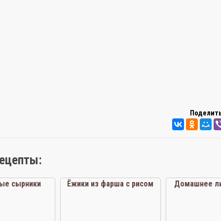
Поделить
рецепты:
ые сырники
Ёжики из фарша с рисом
Домашнее л