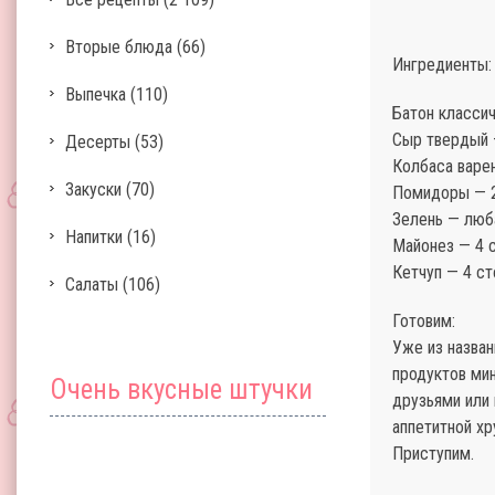
Вторые блюда
(66)
Ингредиенты:
Выпечка
(110)
Батон класси
Сыр твердый 
Десерты
(53)
Колбаса варен
Закуски
(70)
Помидоры — 
Зелень — люба
Напитки
(16)
Майонез — 4 
Кетчуп — 4 с
Салаты
(106)
Готовим:
Уже из назван
продуктов мин
Очень вкусные штучки
друзьями или 
аппетитной х
Приступим.