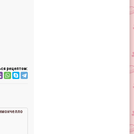
ся рецептом:
имончелло