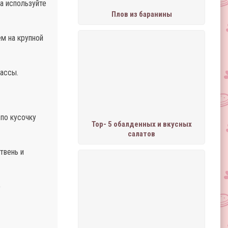
ба используйте
Плов из баранины
ем на крупной
ассы.
по кусочку
Тор- 5 обалденных и вкусных
салатов
твень и
)