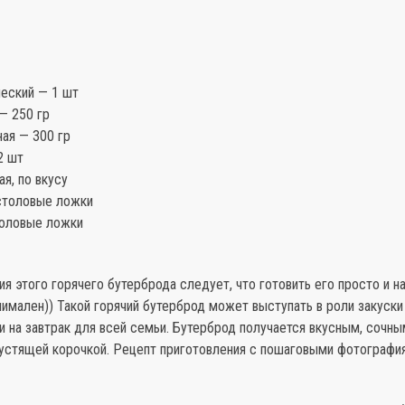
ческий — 1 шт
— 250 гр
ая — 300 гр
2 шт
я, по вкусу
столовые ложки
толовые ложки
ия этого горячего бутерброда следует, что готовить его просто и н
имален)) Такой горячий бутерброд может выступать в роли закуски
и на завтрак для всей семьи. Бутерброд получается вкусным, сочны
рустящей корочкой. Рецепт приготовления с пошаговыми фотографи