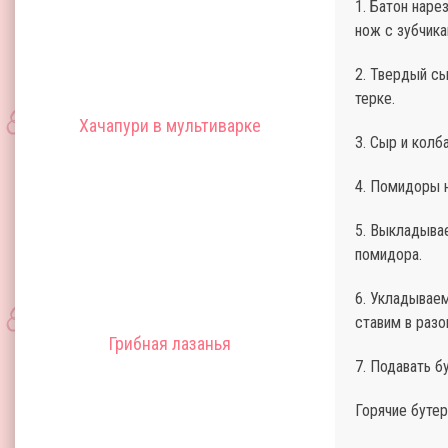
1. Батон наре
нож с зубчика
2. Твердый сы
терке.
Хачапури в мультиварке
3. Сыр и кол
4. Помидоры 
5. Выкладывае
помидора.
6. Укладывае
ставим в разо
Грибная лазанья
7. Подавать б
Горячие бутер