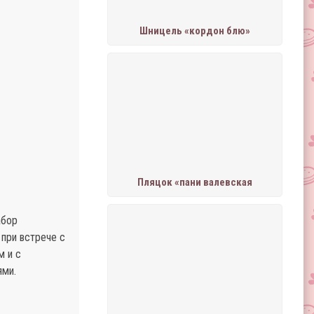
Шницель «кордон блю»
Пляцок «пани валевская
абор
 при встрече с
м и с
ями.