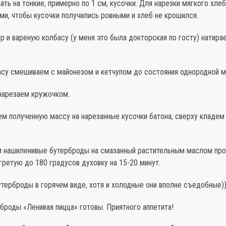
зать на тонкие, примерно по 1 см, кусочки. Для нарезки мягкого хле
ми, чтобы кусочки получились ровными и хлеб не крошился.
р и вареную колбасу (у меня это была докторская по госту) натира
басу смешиваем с майонезом и кетчупом до состояния однородной м
нарезаем кружочком.
м полученную массу на нарезанные кусочки батона, сверху кладем 
м нашиленивые бутерброды на смазанный растительным маслом про
гретую до 180 градусов духовку на 15-20 минут.
утерброды в горячем виде, хотя и холодные они вполне съедобные)
броды «Ленивая пицца» готовы. Приятного аппетита!