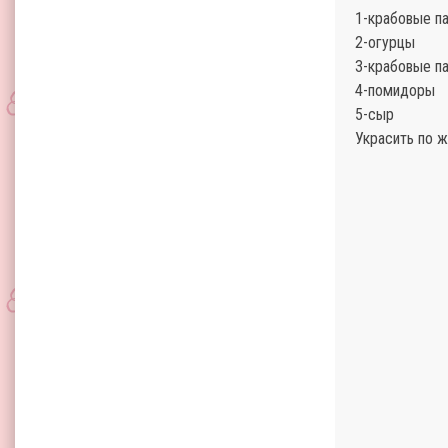
1-крабовые п
2-огурцы
3-крабовые п
4-помидоры
5-сыр
Украсить по 