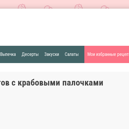
Выпечка
Десерты
Закуски
Салаты
Мои избранные рецеп
тов с крабовыми палочками