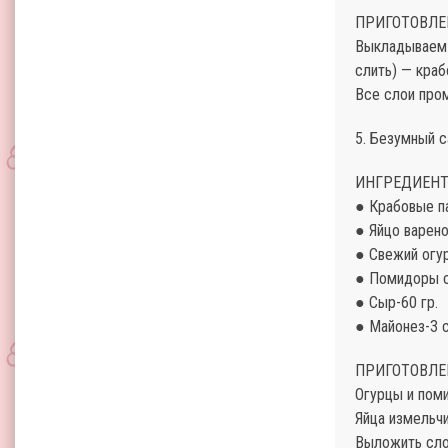
ПРИГОТОВЛЕ
Выкладываем 
слить) — краб
Все слои про
5. Безумный с
ИНГРЕДИЕНТ
● Крабовые па
● Яйцо варено
● Свежий огу
● Помидоры с
● Сыр-60 гр.
● Майонез-3 
ПРИГОТОВЛЕ
Огурцы и пом
Яйца измельчи
Выложить сло