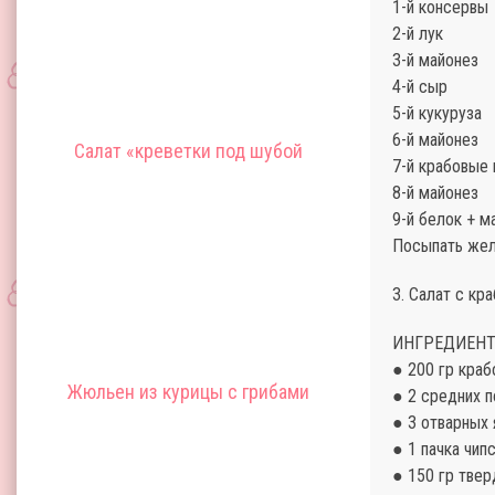
1-й консервы
2-й лук
3-й майонез
4-й сыр
5-й кукуруза
6-й майонез
Салат «креветки под шубой
7-й крабовые 
8-й майонез
9-й белок + м
Посыпать желт
3. Салат с к
ИНГРЕДИЕНТ
● 200 гр краб
Жюльен из курицы с грибами
● 2 средних 
● 3 отварных 
● 1 пачка чип
● 150 гр тве