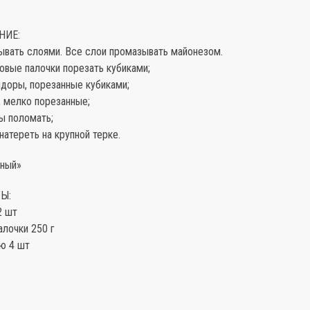
НИЕ:
ывать слоями. Все слои промазывать майонезом.
бовые палочки порезать кубиками;
идоры, порезанные кубиками;
а, мелко порезанные;
сы поломать;
 натереть на крупной терке.
жный»
Ы:
2 шт
алочки 250 г
ую 4 шт