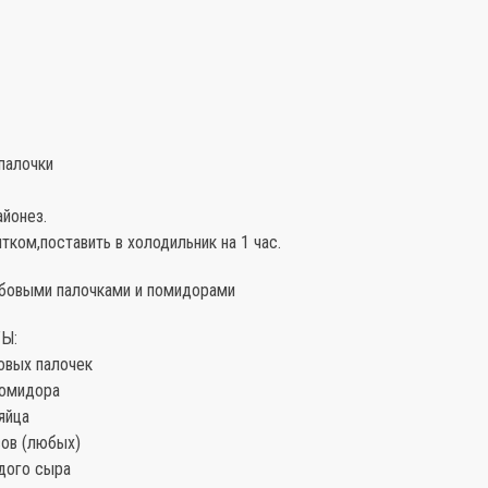
палочки
айонез.
ком,поставить в холодильник на 1 час.
рабовыми палочками и помидорами
Ы:
овых палочек
помидора
яйца
сов (любых)
рдого сыра