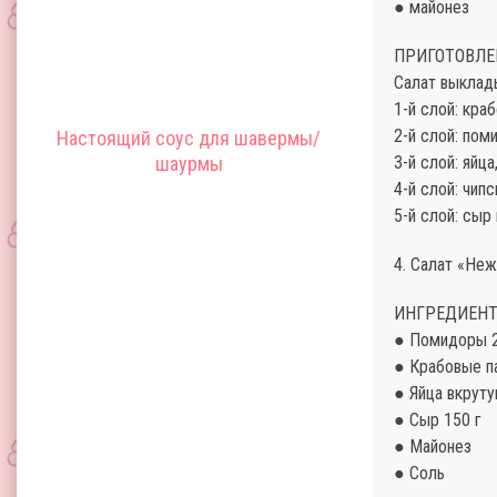
● майонез
ПРИГОТОВЛЕ
Салат выклад
1-й слой: кра
2-й слой: пом
Настоящий соус для шавермы/
шаурмы
3-й слой: яйц
4-й слой: чип
5-й слой: сыр
4. Салат «Не
ИНГРЕДИЕНТ
● Помидоры 
● Крабовые п
● Яйца вкрут
● Сыр 150 г
● Майонез
● Соль