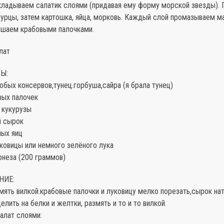
кладываем салатик слоями (придавая ему форму морской звезды). 
гурцы, затем картошка, яйца, морковь. Каждый слой промазываем м
рашаем крабовыми палочками.
лат
Ы:
юбых консервов,тунец.горбуша,сайра (я брала тунец)
вых палочек
 кукурузы
й сырок
ных яиц
ковицы или немного зелёного лука
онеза (200 граммов)
НИЕ:
ять вилкой.крабовые палочки и луковицу мелко порезать,сырок нат
делить на белки и желтки, размять и то и то вилкой.
алат слоями: