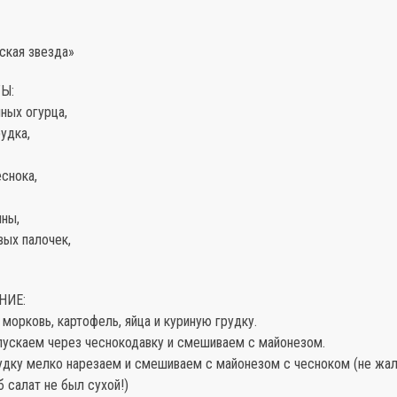
ская звезда»
Ы:
ных огурца,
рудка,
еснока,
ины,
вых палочек,
НИЕ:
 морковь, картофель, яйца и куриную грудку.
опускаем через чеснокодавку и смешиваем с майонезом.
рудку мелко нарезаем и смешиваем с майонезом с чесноком (не жа
б салат не был сухой!)