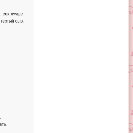
, сок лучше
 тертый сыр.
.
ать.