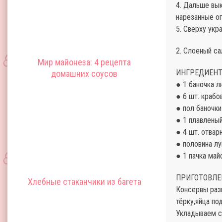
4. Дальше вы
нарезанные о
5. Сверху ук
2. Слоеный са
Мир майонеза: 4 рецепта
ИНГРЕДИЕНТ
домашних соусов
● 1 баночка л
● 6 шт. крабо
● пол баночки
● 1 плавлены
● 4 шт. отвар
● половина лу
● 1 пачка май
ПРИГОТОВЛЕ
Хлебные стаканчики из багета
Консервы разм
тёрку,яйца по
Укладываем с