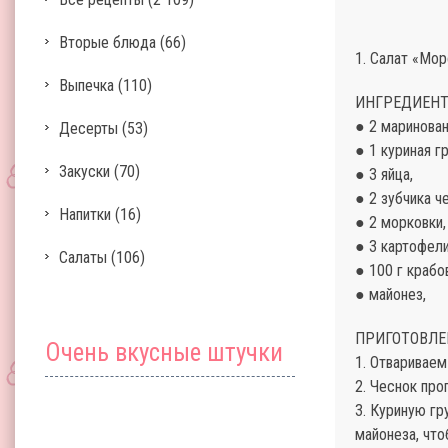
Вторые блюда
(66)
1. Салат «Мор
Выпечка
(110)
ИНГРЕДИЕНТ
● 2 маринован
Десерты
(53)
● 1 куриная г
Закуски
(70)
● 3 яйца,
● 2 зубчика ч
Напитки
(16)
● 2 морковки,
● 3 картофел
Салаты
(106)
● 100 г крабо
● майонез,
ПРИГОТОВЛЕ
Очень вкусные штучки
1. Отвариваем
2. Чеснок пр
3. Куриную г
майонеза, что