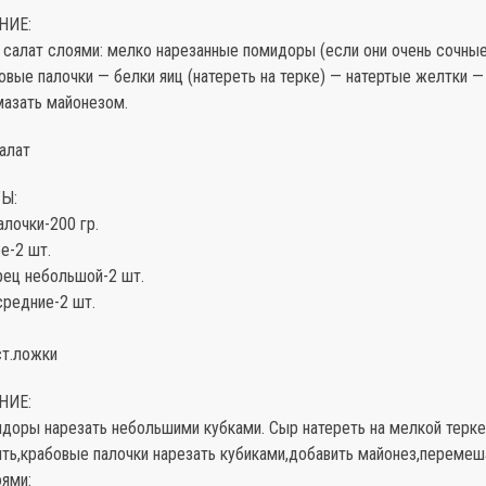
НИЕ:
салат слоями: мелко нарезанные помидоры (если они очень сочные
овые палочки — белки яиц (натереть на терке) — натертые желтки —
мазать майонезом.
алат
Ы:
лочки-200 гр.
е-2 шт.
рец небольшой-2 шт.
редние-2 шт.
ст.ложки
НИЕ:
идоры нарезать небольшими кубками. Сыр натереть на мелкой терке
ть,крабовые палочки нарезать кубиками,добавить майонез,перемеш
ями: